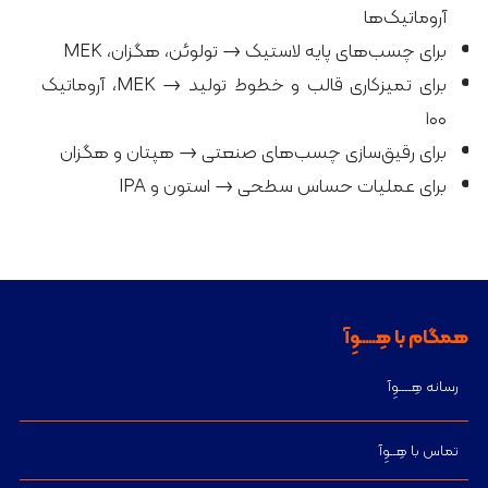
آروماتیک‌ها
برای چسب‌های پایه لاستیک → تولوئن، هگزان، MEK
برای تمیزکاری قالب و خطوط تولید → MEK، آروماتیک
۱۰۰
برای رقیق‌سازی چسب‌های صنعتی → هپتان و هگزان
برای عملیات حساس سطحی → استون و IPA
همگام با هِـــــوِآ
رسانه هِــــوِآ
تماس با هِــوِآ