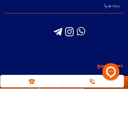
درباره هِــوِآ
دسترسی سریع
سوالات متداول
همکاری با هِــــوِآ
نوع نمایش
فیلتر
مقالات
فیلترهای انتخابی
حلال
لینک سایت های مرتبط