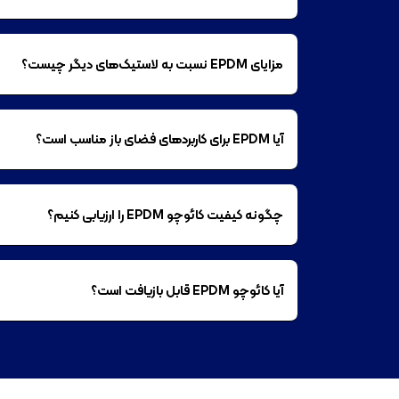
مزایای EPDM نسبت به لاستیک‌های دیگر چیست؟
آیا EPDM برای کاربردهای فضای باز مناسب است؟
چگونه کیفیت کائوچو EPDM را ارزیابی کنیم؟
آیا کائوچو EPDM قابل بازیافت است؟