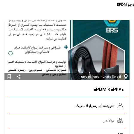
و EPDM
undefined - undefined
EPDM KEP۲۷۰
آمیزه‌های بسپار لاستیک
توافقی