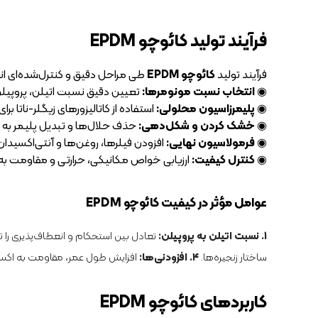
فرآیند تولید کائوچو EPDM
فرآیند تولید
کائوچو EPDM
طی مراحل دقیق و کنترل‌شده‌ای ا
◉
انتخاب نسبت مونومرها:
تعیین دقیق نسبت اتیلن، پروپیلن 
◉
پلیمرزاسیون محلولی:
استفاده از کاتالیزورهای زیگلر-ناتا ب
◉
خشک کردن و شکل‌دهی:
حذف حلال‌ها و تبدیل پلیمر به گر
◉
فرمولاسیون نهایی:
افزودن فیلرها، روغن‌ها و آنتی‌اکسیدا
◉
کنترل کیفیت:
ارزیابی خواص مکانیکی، حرارتی و مقاومت
عوامل مؤثر در کیفیت کائوچو EPDM
۱. نسبت اتیلن به پروپیلن:
تعادل بین استحکام و انعطاف‌پذیری را ت
ساختار زنجیره‌ها.
۴. افزودنی‌ها:
افزایش طول عمر، مقاومت به اکسی
کاربردهای کائوچو EPDM