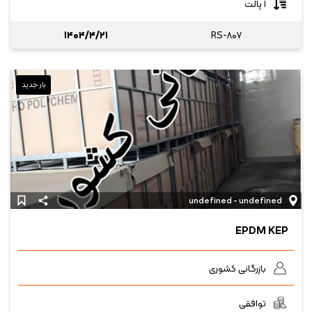
۱ پالت
۱۴۰۴/۴/۲۱
RS-۸۰۷
بار جدید
undefined - undefined
EPDM KEP
بازرگانی کشوری
توافقی