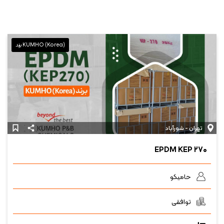
KUMHO (Korea) برند
تهران - شورآباد
EPDM KEP ۲۷۰
حامیکو
توافقی