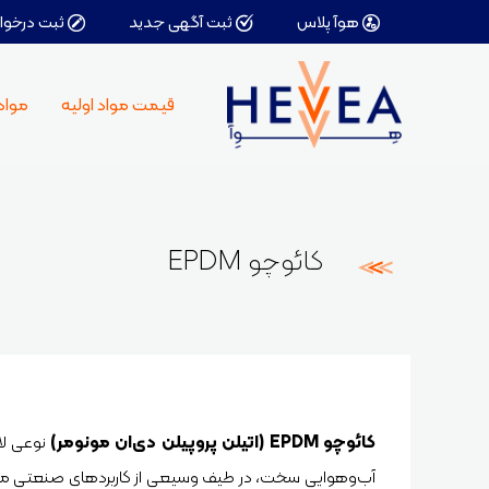
هوآ پلاس
ثبت آگهی جدید
ثبت درخوا
کا
قیمت مواد اولیه
مواد 
دو
مو
پر
رو
چس
حل
کائوچو EPDM
اف
کا
کائوچو EPDM (اتیلن پروپیلن دی‌ان مونومر)
آب‌وهوایی سخت، در طیف وسیعی از کاربردهای صنعتی مورد ا