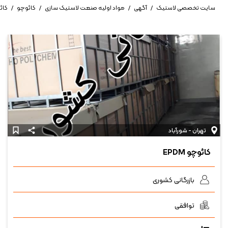
سایت تخصصی لاستیک
/
آگهی
/
مواد اولیه صنعت لاستیک سازی
/
کائوچو
/
کائوچ
تهران - شورآباد
کائوچو EPDM
بازرگانی کشوری
توافقی