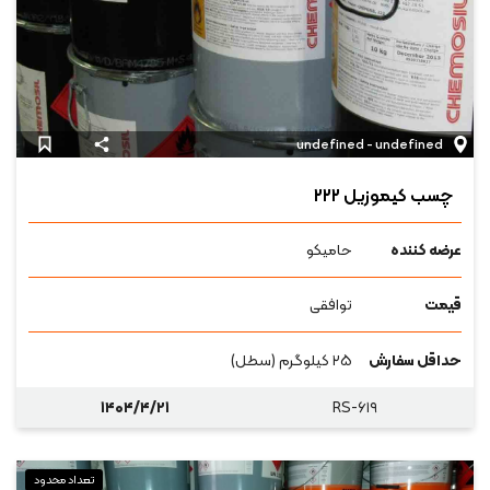
undefined - undefined
چسب کیموزیل ۲۲۲
عرضه کننده
حامیکو
قیمت
توافقی
حداقل سفارش
۲۵ کیلوگرم (سطل)
۱۴۰۴/۴/۲۱
RS-۶۱۹
تعداد محدود