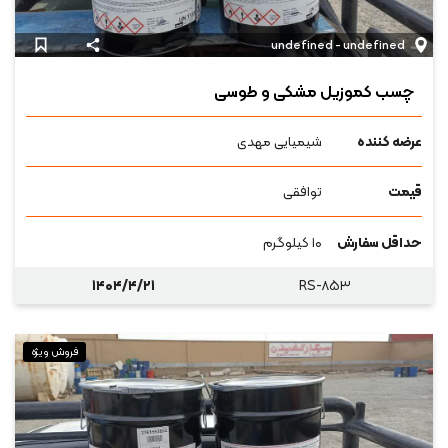
undefined - undefined
چسب کموزیل مشکی و طوسی
عرضه کننده
شیمیایی مهدی
قیمت
توافقی
حداقل سفارش
۱۰ کیلوگرم
۱۴۰۴/۴/۲۱
RS-۸۵۳
فروش ویژه