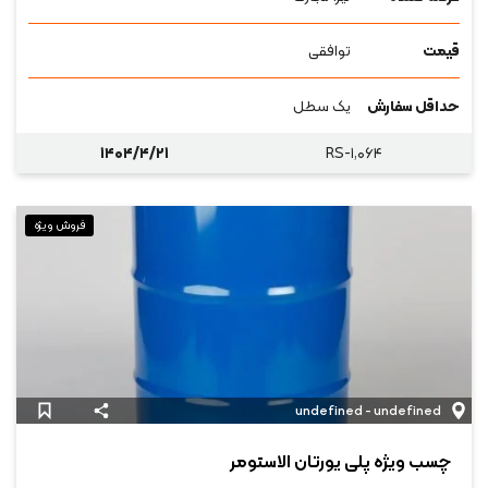
قیمت
توافقی
حداقل سفارش
یک سطل
۱۴۰۴/۴/۲۱
RS-۱,۰۶۴
فروش ویژه
undefined - undefined
چسب ویژه پلی یورتان الاستومر