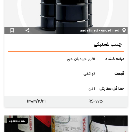
undefined - undefined
چسب لاستیکی
عرضه کننده
آقای جهدیان حق
قیمت
توافقی
حداقل سفارش
۱ تن
۱۴۰۴/۴/۲۱
RS-۷۷۵
تعداد محدود