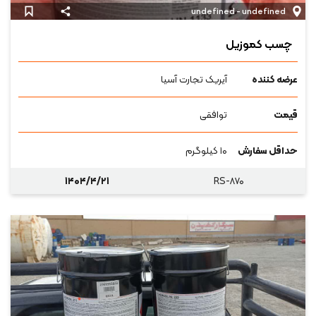
undefined - undefined
چسب کموزیل
عرضه کننده
آیریک تجارت آسیا
قیمت
توافقی
حداقل سفارش
۱۰ کیلوگرم
۱۴۰۴/۴/۲۱
RS-۸۷۰