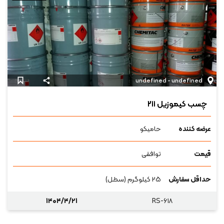
undefined - undefined
چسب کیموزیل ۲۱۱
عرضه کننده
حامیکو
قیمت
توافقی
حداقل سفارش
۲۵ کیلوگرم (سطل)
۱۴۰۴/۴/۲۱
RS-۶۱۸