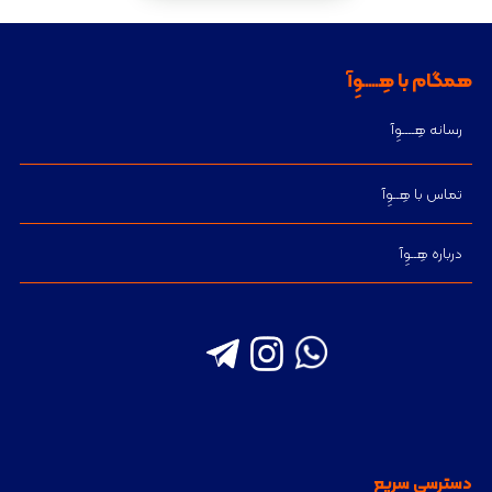
همگام با هِـــــوِآ
رسانه هِــــوِآ
تماس با هِــوِآ
درباره هِــوِآ
دسترسی سریع