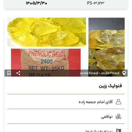
۱۴۰۵/۳/۳۰
PS-۳,۱۲۳
undefined - undefined
فنولیک رزین
آقای امام جمعه زاده
توافقی
بسته به نیاز شما