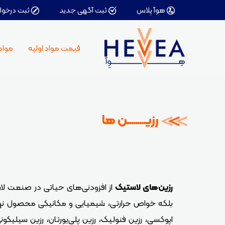
هوآ پلاس
ثبت آگهی جدید
ثبت درخوا
کا
قیمت مواد اولیه
مواد 
دو
مو
پر
رو
چس
حل
رزیـــــــــن ها
اف
کا
رزین‌های لاستیک
از افزودنی‌های حیاتی در صنعت لاس
بلکه خواص حرارتی، شیمیایی و مکانیکی محصول نهایی
اپوکسی، رزین فنولیک، رزین پلی‌یورتان، رزین سیلی