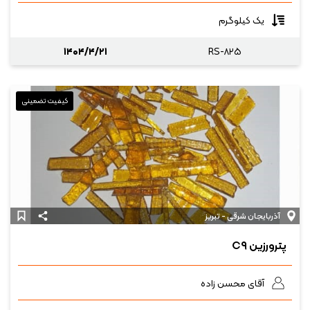
یک کیلوگرم
۱۴۰۴/۴/۲۱
RS-۸۲۵
کیفیت تضمینی
آذربایجان شرقی - تبریز
پترورزین C۹
آقای محسن زاده