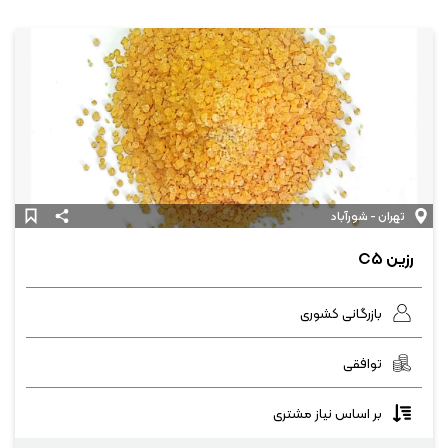
تهران - شورآباد
رزین C۵
بازرگانی کشوری
توافقی
بر اساس نیاز مشتری