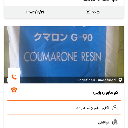
۱۴۰۴/۴/۲۱
RS-۷۶۵
undefined - undefined
کومارون رزین
آقای امام جمعه زاده
توافقی