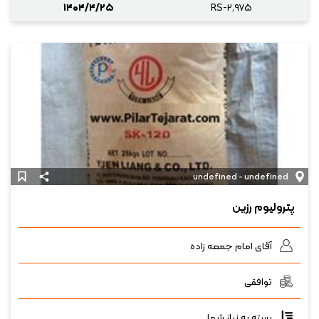
۱۴۰۴/۴/۲۵
RS-۲,۹۷۵
undefined - undefined
پترولیوم رزین
آقای امام جمعه زاده
توافقی
بسته به نیاز شما