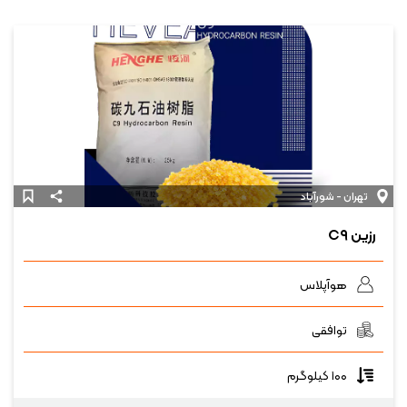
تهران - شورآباد
رزین C۹
هوآپلاس
توافقی
۱۰۰ کیلوگرم