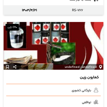
۱۴۰۴/۴/۲۱
RS-۷۶۶
G۹۰-ژاپن
undefined - undefined
کمارون رزین
بازرگانی کشوری
توافقی