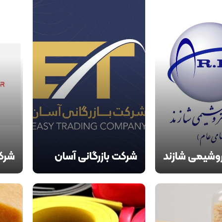
وشیمی شازند
شرکت بازرگانی آسان
شرکت
تجارت
رکت پتروشیمی
بازرگانی آسان تجارت، از سال
شرکت ب
۱۳۷۲ فعالیت خود را در زمینه
۱۵ 
م با انتخاب
تأمین و عرضه مواد اولیه
از فع
سترش مرحله ای
صنعت لاستیک آغاز نموده و در
باشد 