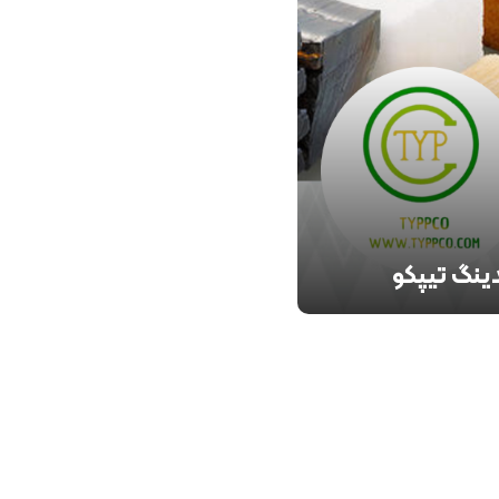
انواع کائوچو های طبیعی
نوعی ، شتاب دهنده و
اکسیدانت ، دوده های
 ، انواع رزین ، اسید
ریک ، چسب کموزیل ،
سیلیکون رابر ، EVA ، استراکتول ،
 روغن می باشد.
ینگ تیپکو
 تأمین و توزیع کننده مواد
 صنایع لاستیک و
یک...