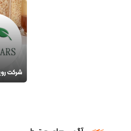
حیطه جغرافی
ضمن در نظر گ
عنوان یک ف
مشارکت کارکن
شرکت برتر دا
تکیه بر ارز
((توسعه مستم
سازمانی، مش
مسئولیت اجت
شرکت رویا
(روکاپارس
تأمین مواد 
لاستیک و تو
لاستیکی