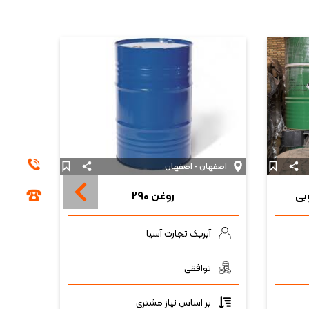
اصفهان - اصفهان
اصفها
روغن ۲۹۰
آیریک تجارت آسیا
نی
توافقی
ت
بر اساس نیاز مشتری
ب