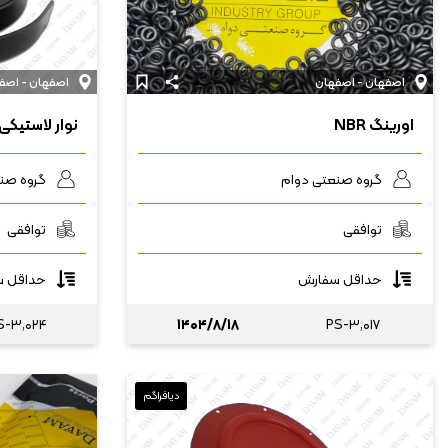
اصفهان - اصفهان
اصفهان - اصف
اورینگ NBR
نوار لاستیکی PDM
گروه صنعتی دوام
گروه صن
توافقی
توافقی
حداقل سفارش
حداقل س
S-۳,۰۲۴
۱۴۰۴/۸/۱۸
PS-۳,۰۱۷
دیافراگم