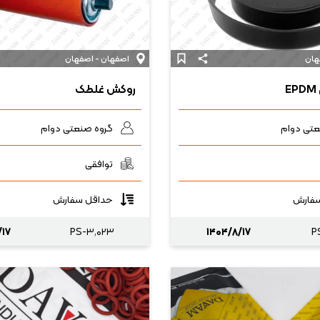
هان
اصفهان - اصفهان
E
روکش غلطک
عتی دوام
گروه صنعتی دوام
توافقی
فارش
حداقل سفارش
/۱۷
PS-۳,۰۲۳
۱۴۰۴/۸/۱۷
P