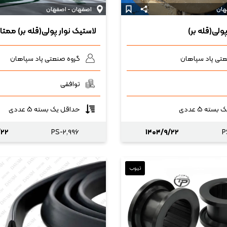
هان
اصفهان - اصفهان
ولی(قله بر)
لاستیک نوار پولی(قله بر) ممتاز
عتی پاد سپاهان
گروه صنعتی پاد سپاهان
توافقی
سته ۵ عددی
حداقل یک بسته ۵ عددی
/۲۲
PS-۲,۹۹۶
۱۴۰۴/۹/۲۲
P
تیوب