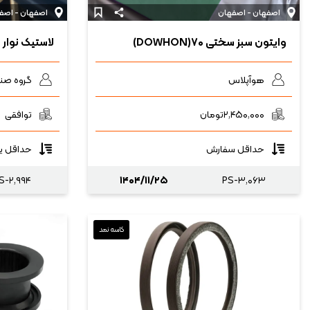
اصفهان - اصفهان
اصفهان - اصف
وایتون سبز سختی ۷۰(DOWHON)
لاستیک نوار پ
هوآپلاس
گروه صن
۲,۴۵۰,۰۰۰
تومان
توافقی
حداقل سفارش
حداقل یک ب
S-۲,۹۹۴
۱۴۰۴/۱۱/۲۵
PS-۳,۰۶۳
کاسه نمد