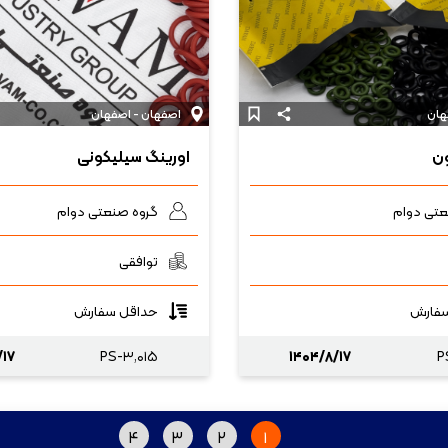
هان
اصفهان - اصفهان
ون
اورینگ سیلیکونی
عتی دوام
گروه صنعتی دوام
توافقی
فارش
حداقل سفارش
/۱۷
PS-۳,۰۱۵
۱۴۰۴/۸/۱۷
P
۴
۳
۲
۱