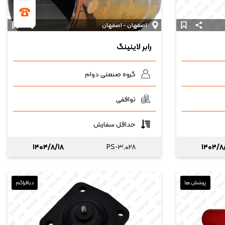
اصفهان - اصفهان
رابر لاینینگ
گروه صنعتی دوام
توافقی
حداقل سفارش
۱۴۰۴/۸/۱۸
PS-۳,۰۲۸
۱۴۰۴/۸
پوشش ها
دیافراگم