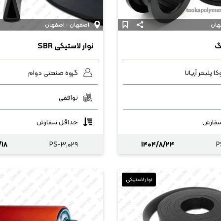
هان
اصفهان - اصفهان
گ
نوار لاستیکی SBR
 پلیمر آریانا
گروه صنعتی دوام
توافقی
فارش
حداقل سفارش
/۱۸
PS-۳,۰۲۹
۱۴۰۴/۸/۲۴
P
نوار لاستیکی