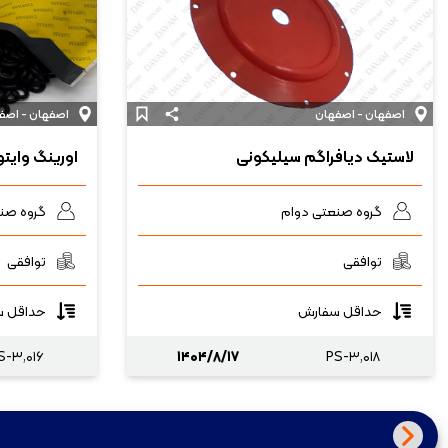
اصفهان - اصفهان
اصفهان - اصف
لاستیک دیافراگم سیلیکونی
اورینگ وایت
گروه صنعتی دوام
گروه صن
توافقی
توافقی
حداقل سفارش
حداقل س
S-۳,۰۱۶
۱۴۰۴/۸/۱۷
PS-۳,۰۱۸