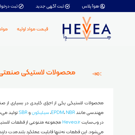
هوآ پلاس
ثبت آگهی جدید
ثبت درخوا
کا
قیمت مواد اولیه
مواد 
دو
مو
پر
رو
چس
حل
محصولات لاستیکی صنعتی
اف
کا
محصولات لاستیکی یکی از اجزای کلیدی در بسیاری از صن
مهندسی مانند
NBR
،
EPDM
،
سیلیکون
و
SBR
تولید می‌ش
در وب‌سایت
Hevea.ir
مجموعه متنوعی از قطعات لاستیکی ص
می‌شود. این قطعات نه‌تنها قابلیت عملکرد بلندمدت دارند، 