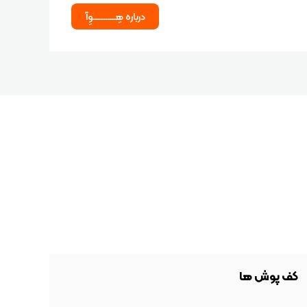
درباره هِـــــــــــوِآ
کف پوش ها
کوپ