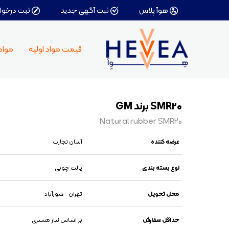
هوآ پلاس
ثبت آگهی جدید
ثبت درخوا
کا
قیمت مواد اولیه
مواد 
دو
مو
پر
رو
SMR۲۰ برند GM
چس
حل
Natural rubber SMR۲۰
اف
کا
عرضه کننده
آسان تجارت
نوع بسته بندی
پالت چوبی
محل تحویل
تهران - شورآباد
حداقل سفارش
بر اساس نیاز مشتری