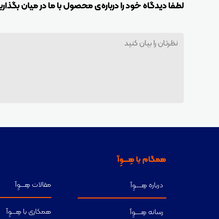
لطفا دیدگاه خود را درباره‌ی محصول با ما در میان بگذاری
سالهای گذشته بدون هیچگونه وقفه و
تعطیلی روند رو به رشد خود را با راه اندازی
واحدهای جدید همچنان طی کرده است
به نحوی که هم اکنون افتخار همکاری با
صدها شرکت و کارخانجات بزرگ و کوچک
در سطح کشور را دارد
همگام با هِـــــوِآ
همگام با هِـــوِآ
مقالات هِـــوِآ
درباره هِــــوِآ
همکاری با هِـــوِآ
رسانه هِــــوِآ